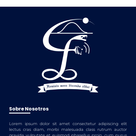
Sobre Nosotros
Lorem ipsum dolor sit amet consectetur adipiscing elit
lectus cras diam, morbi malesuada class rutrum auctor
gravida vulputate et euismod phasellus proin, cum purus