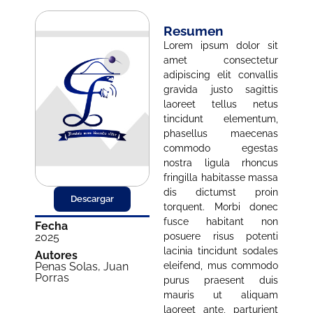
Resumen
Lorem ipsum dolor sit
amet consectetur
adipiscing elit convallis
gravida justo sagittis
laoreet tellus netus
tincidunt elementum,
phasellus maecenas
commodo egestas
nostra ligula rhoncus
fringilla habitasse massa
dis dictumst proin
Descargar
torquent. Morbi donec
fusce habitant non
Fecha
posuere risus potenti
2025
lacinia tincidunt sodales
Autores
eleifend, mus commodo
Penas Solas, Juan
Porras
purus praesent duis
mauris ut aliquam
laoreet ante, parturient