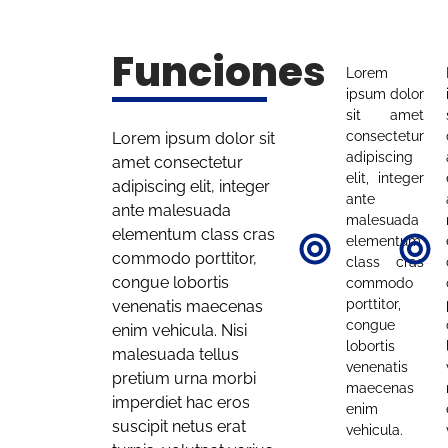
Funciones
Lorem
ipsum dolor
sit amet
consectetur
Lorem ipsum dolor sit
adipiscing
amet consectetur
elit, integer
adipiscing elit, integer
ante
ante malesuada
malesuada
elementum class cras
elementum
commodo porttitor,
class cras
congue lobortis
commodo
porttitor,
venenatis maecenas
congue
enim vehicula. Nisi
lobortis
malesuada tellus
venenatis
pretium urna morbi
maecenas
imperdiet hac eros
enim
suscipit netus erat
vehicula.