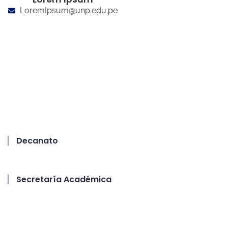
LoremIpsum@unp.edu.pe
Decanato
Secretaría Académica