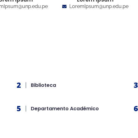
mIpsum@unp.edu.pe
LoremIpsum@unp.edu.pe
Biblioteca
Departamento Académico