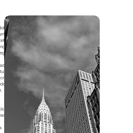
dolor
met
tetur
ing
teger
ada
ntum
cras
do
r,
is
nas
a.