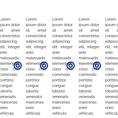
Lorem
Lorem
Lorem
Lorem
Lorem
ipsum dolor
ipsum dolor
ipsum dolor
ipsum dolor
ipsum 
sit amet
sit amet
sit amet
sit amet
sit a
consectetur
consectetur
consectetur
consectetur
consec
adipiscing
adipiscing
adipiscing
adipiscing
adipisc
elit, integer
elit, integer
elit, integer
elit, integer
elit, in
ante
ante
ante
ante
ante
malesuada
malesuada
malesuada
malesuada
malesu
elementum
elementum
elementum
elementum
eleme
class cras
class cras
class cras
class cras
class 
commodo
commodo
commodo
commodo
commo
porttitor,
porttitor,
porttitor,
porttitor,
porttito
congue
congue
congue
congue
congue
lobortis
lobortis
lobortis
lobortis
lobortis
venenatis
venenatis
venenatis
venenatis
venenat
maecenas
maecenas
maecenas
maecenas
maece
enim
enim
enim
enim
enim
vehicula.
vehicula.
vehicula.
vehicula.
vehicul