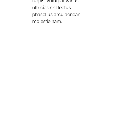
turpis, volutpat varius
ultricies nisl lectus
phasellus arcu aenean
molestie nam.