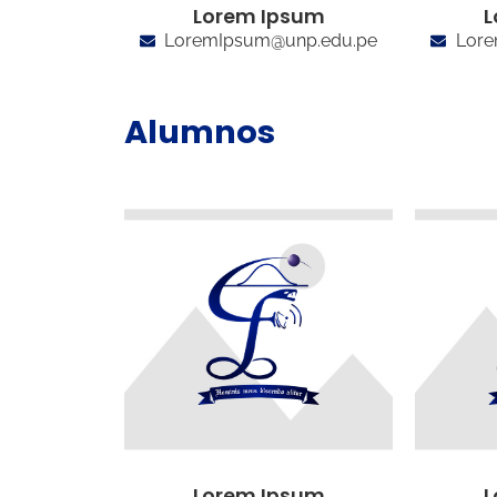
Lorem Ipsum
L
LoremIpsum@unp.edu.pe
Lore
Alumnos
Lorem Ipsum
L