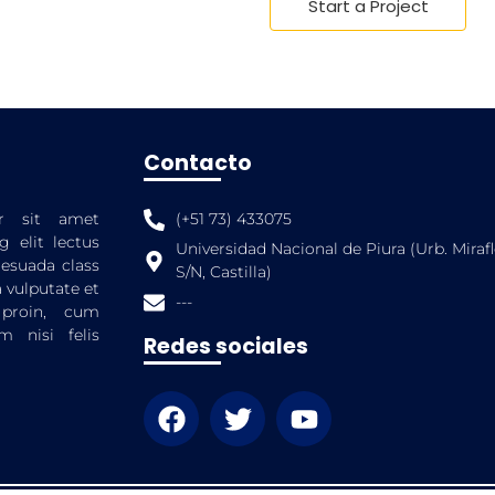
Start a Project
Contacto
r sit amet
(+51 73) 433075
g elit lectus
Universidad Nacional de Piura (Urb. Miraf
esuada class
S/N, Castilla)
 vulputate et
---
 proin, cum
um nisi felis
Redes sociales