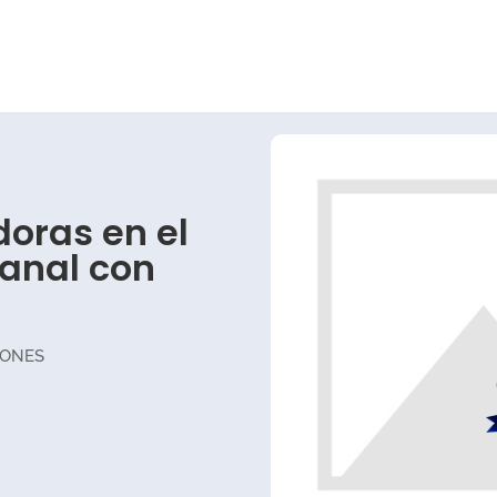
oras en el
sanal con
IONES