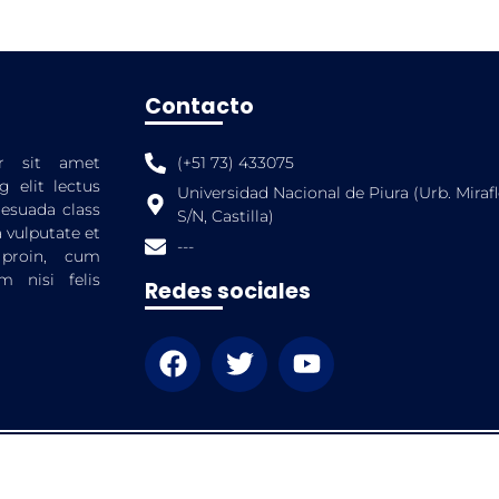
Contacto
r sit amet
(+51 73) 433075
g elit lectus
Universidad Nacional de Piura (Urb. Miraf
esuada class
S/N, Castilla)
 vulputate et
---
 proin, cum
um nisi felis
Redes sociales
cultad de Ciencias Administrativas | Universidad Naciona